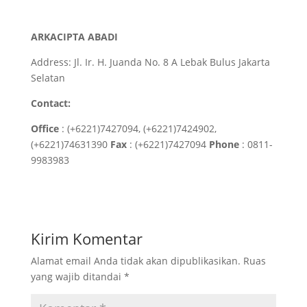
ARKACIPTA ABADI
Address: Jl. Ir. H. Juanda No. 8 A Lebak Bulus Jakarta
Selatan
Contact:
Office
: (+6221)7427094, (+6221)7424902,
(+6221)74631390
Fax
: (+6221)7427094
Phone
: 0811-
9983983
Kirim Komentar
Alamat email Anda tidak akan dipublikasikan.
Ruas
yang wajib ditandai
*