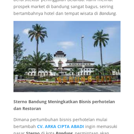
prospek market di bandung sangat bagus, seiring
bertambahnya hotel dan tempat wisata di
Bandung.
Sterno Bandung Meningkatkan Bisnis perhotelan
dan Restoran
Dimana pertumbuhan bisnis perhotelan mulai
bertambah
CV. ARKA CIPTA ABADI
ingin memasuki
pasar
Sterno
di kota
Bandung
, permintaan akan