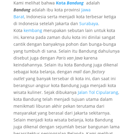
Kami melihat bahwa
Kota
Bandung
adalah
Bandung
adalah ibu kota provinsi
Jawa
Barat
, Indonesia serta menjadi kota terbesar ketiga
di Indonesia setelah Jakarta dan
Surabaya
.
Kota
kembang
merupakan sebutan lain untuk kota
ini, karena pada zaman dulu kota ini dinilai sangat
cantik dengan banyaknya pohon dan bunga-bunga
yang tumbuh di sana. Selain itu Bandung dahulunya
disebut juga dengan
Paris van Java
karena
keindahannya. Selain itu kota Bandung juga dikenal
sebagai kota belanja, dengan
mall
dan
factory
outlet
yang banyak tersebar di kota ini, dan saat ini
berangsur-angsur kota Bandung juga menjadi kota
wisata kuliner. Sejak dibukanya
Jalan Tol Cipularang
,
kota Bandung telah menjadi tujuan utama dalam
menikmati liburan akhir pekan terutama dari
masyarakat yang berasal dari Jakarta sekitarnya.
Selain menjadi kota wisata belanja, kota Bandung
juga dikenal dengan sejumlah besar bangunan lama
berarsitektur peninggalan Belanda. Kami melihat