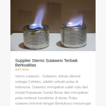
Supplier Sterno Sulawesi Terbaik
Berkualitas
ARTIKEL
sterno sulawesi - Sulawesi, dahulu dikenal
sebagai Celebes, adalah sebuah pulau di
Indonesia. Sulawesi merupakan salah satu dari
empat Kepulauan Sunda Besar dan merupakan
pulau terbesar kesebelas di dunia. Pulau
sulawesi terkenal dengan Bentuknya menyerupai