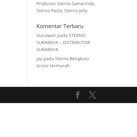
Produsen Sterno Samarinda,
Sterno Pasta, Sterno Jelly
Komentar Terbaru
Gunawan
pada
STERNO
SURABAYA – DISTRIBUTOR
SURABAYA
jay
pada
Sterno Bengkulu
Grosir termurah