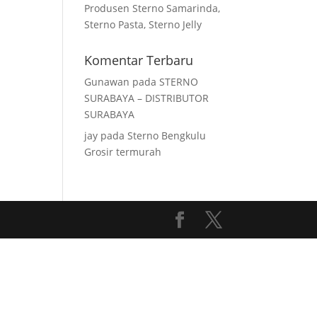
Produsen Sterno Samarinda,
Sterno Pasta, Sterno Jelly
Komentar Terbaru
Gunawan
pada
STERNO
SURABAYA – DISTRIBUTOR
SURABAYA
jay
pada
Sterno Bengkulu
Grosir termurah